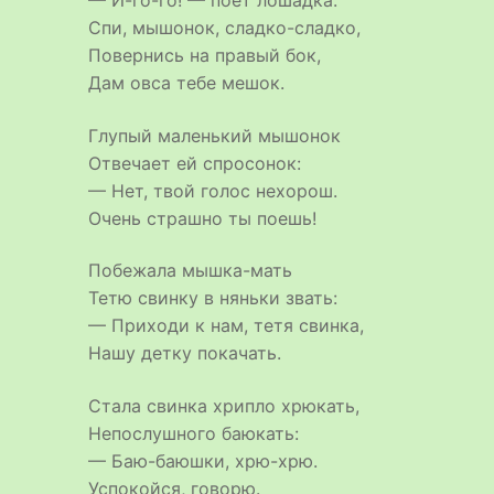
— И-го-го! — поет лошадка.
Спи, мышонок, сладко-сладко,
Повернись на правый бок,
Дам овса тебе мешок.
Глупый маленький мышонок
Отвечает ей спросонок:
— Нет, твой голос нехорош.
Очень страшно ты поешь!
Побежала мышка-мать
Тетю свинку в няньки звать:
— Приходи к нам, тетя свинка,
Нашу детку покачать.
Стала свинка хрипло хрюкать,
Непослушного баюкать:
— Баю-баюшки, хрю-хрю.
Успокойся, говорю.